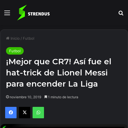
Menú
B
Inicio
/
Futbol
Futbol
¡Mejor que CR7! Así fue el
hat-trick de Lionel Messi
para encender La Liga
noviembre 10, 2019
1 minuto de lectura
Facebook
X
WhatsApp