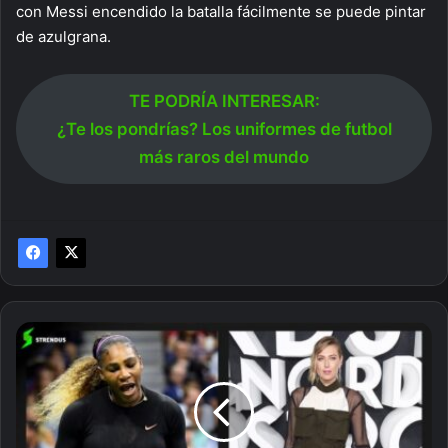
con Messi encendido la batalla fácilmente se puede pintar
de azulgrana.
TE PODRÍA INTERESAR:
¿Te los pondrías? Los uniformes de futbol
más raros del mundo
Deportistas
que
se
convirtieron
en
emprendedores