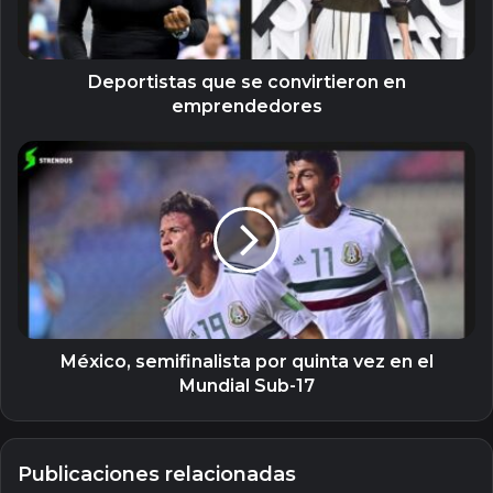
Deportistas que se convirtieron en
emprendedores
México,
semifinalista
por
quinta
vez
en
el
Mundial
Sub-
17
México, semifinalista por quinta vez en el
Mundial Sub-17
Publicaciones relacionadas