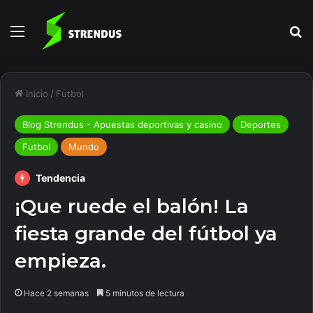
Menú
B
Inicio
/
Futbol
Blog Strendus - Apuestas deportivas y casino
Deportes
Futbol
Mundo
Tendencia
¡Que ruede el balón! La
fiesta grande del fútbol ya
empieza.
Hace 2 semanas
5 minutos de lectura