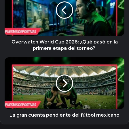
2026:
¿Qué
pasó
en
la
primera
etapa
Overwatch World Cup 2026: ¿Qué pasó en la
del
primera etapa del torneo?
torneo?
La
gran
cuenta
pendiente
del
fútbol
mexicano
La gran cuenta pendiente del fútbol mexicano