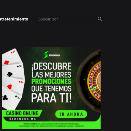
Buscar
ntretenimiento
por