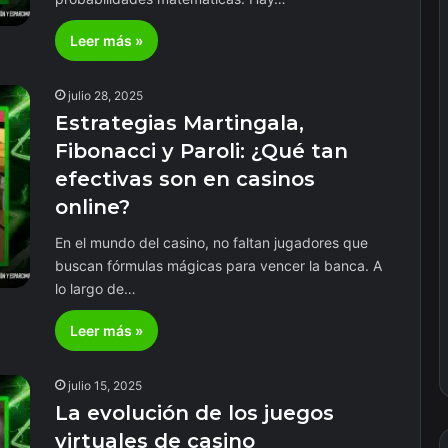
Leer más »
julio 28, 2025
Estrategias Martingala,
Fibonacci y Paroli: ¿Qué tan
efectivas son en casinos
online?
En el mundo del casino, no faltan jugadores que
buscan fórmulas mágicas para vencer la banca. A
lo largo de…
Leer más »
julio 15, 2025
La evolución de los juegos
virtuales de casino