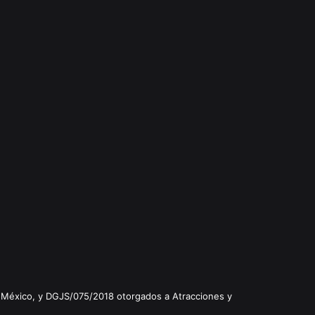
 México, y DGJS/075/2018 otorgados a Atracciones y