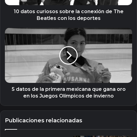
Beatles
con
10 datos curiosos sobre la conexión de The
los
Beatles con los deportes
deportes
5
datos
de
la
primera
mexicana
que
gana
oro
en
5 datos de la primera mexicana que gana oro
los
en los Juegos Olímpicos de invierno
Juegos
Olímpicos
de
Publicaciones relacionadas
invierno