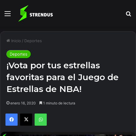
Menú
B
Inicio
/
Deportes
Deportes
¡Vota por tus estrellas
favoritas para el Juego de
Estrellas de NBA!
enero 16, 2020
1 minuto de lectura
Facebook
X
WhatsApp