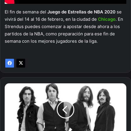
El fin de semana del
Juego de Estrellas de NBA 2020
se
vivirá del 14 al 16 de febrero, en la ciudad de
Chicago
. En
Strendus puedes comenzar a apostar desde ahora a los
partidos de la NBA, como preparación para ese fin de
semana con los mejores jugadores de la liga.
10
datos
curiosos
sobre
la
conexión
de
The