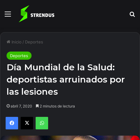
Menú
B
Inicio
/
Deportes
Deportes
Día Mundial de la Salud:
deportistas arruinados por
las lesiones
abril 7, 2020
2 minutos de lectura
Facebook
X
WhatsApp