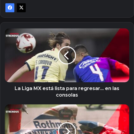
La
Liga
MX
está
lista
para
regresar…
en
las
consolas
La Liga MX está lista para regresar… en las
consolas
Accidentes
dramáticos
en
la
historia