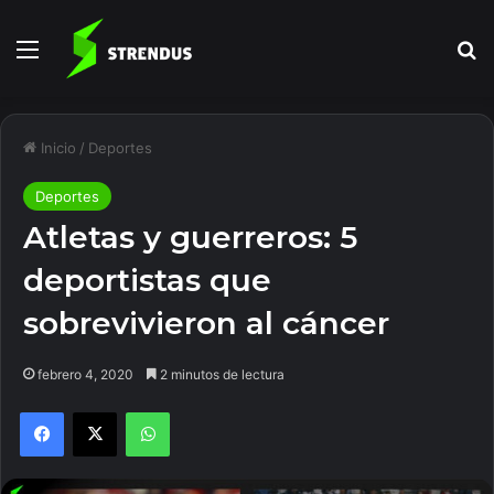
Menú
B
Inicio
/
Deportes
Deportes
Atletas y guerreros: 5
deportistas que
sobrevivieron al cáncer
febrero 4, 2020
2 minutos de lectura
Facebook
X
WhatsApp