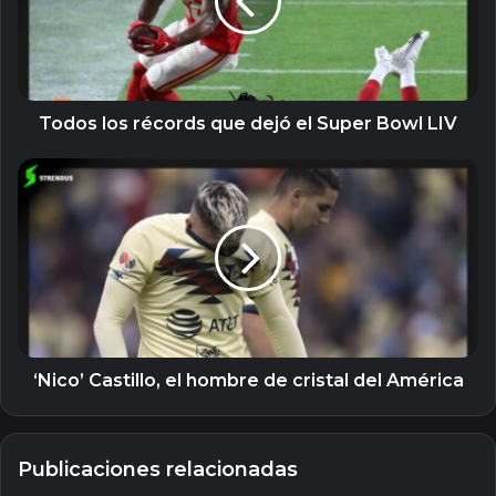
dejó
el
Super
Bowl
LIV
Todos los récords que dejó el Super Bowl LIV
‘Nico’
Castillo,
el
hombre
de
cristal
del
América
‘Nico’ Castillo, el hombre de cristal del América
Publicaciones relacionadas