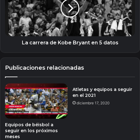
Kobe
Bryant
en
5
datos
La carrera de Kobe Bryant en 5 datos
Publicaciones relacionadas
Atletas y equipos a seguir
en el 2021
diciembre 17, 2020
Equipos de béisbol a
seguir en los próximos
meses