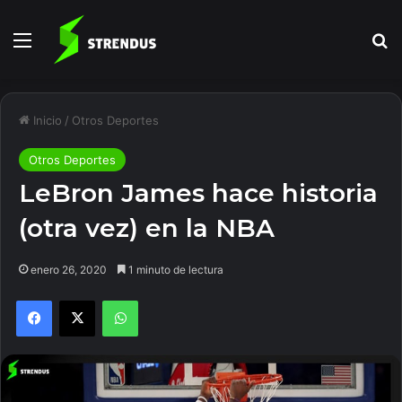
Menú
B
Inicio
/
Otros Deportes
Otros Deportes
LeBron James hace historia
(otra vez) en la NBA
enero 26, 2020
1 minuto de lectura
Facebook
X
WhatsApp