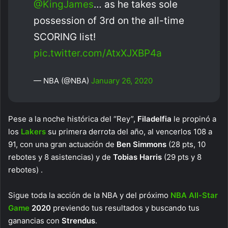
@KingJames
… as he takes sole
possession of 3rd on the all-time
SCORING list!
pic.twitter.com/AtxXJXBP4a
— NBA (@NBA)
January 26, 2020
Pese a la noche histórica del “Rey”,
Filadelfia
le propinó a
los
Lakers
su primera derrota del año, al vencerlos 108 a
91, con una gran actuación de
Ben Simmons
(28 pts, 10
rebotes y 8 asistencias) y de
Tobias Harris
(29 pts y 8
rebotes) .
Sigue toda la acción de la NBA y del próximo
NBA All-Star
Game
2020
previendo tus resultados y buscando tus
ganancias con
Strendus
.