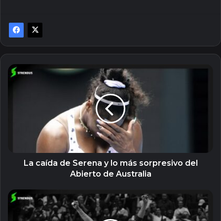
La
caída
de
Serena
y
lo
más
sorpresivo
del
Abierto
La caída de Serena y lo más sorpresivo del
de
Abierto de Australia
Australia
La
carrera
de