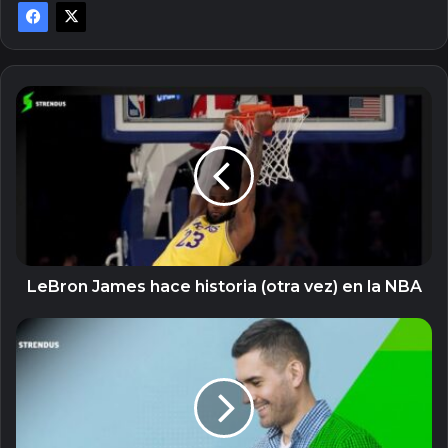
LeBron
James
hace
historia
(otra
vez)
en
la
NBA
LeBron James hace historia (otra vez) en la NBA
7
ventajas
de
hacer
apuestas
online