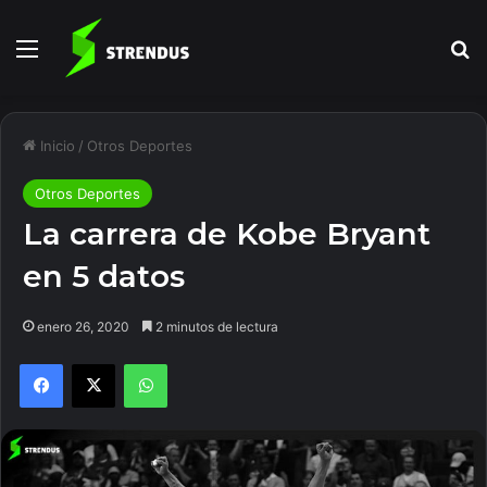
Menú
B
Inicio
/
Otros Deportes
Otros Deportes
La carrera de Kobe Bryant
en 5 datos
enero 26, 2020
2 minutos de lectura
Facebook
X
WhatsApp