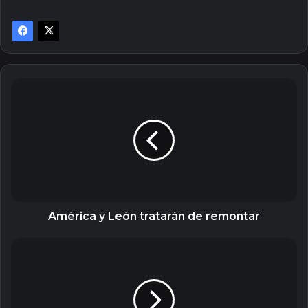
América
y
León
tratarán
de
remontar
América y León tratarán de remontar
Duelos
decisivos
en
la
Champions