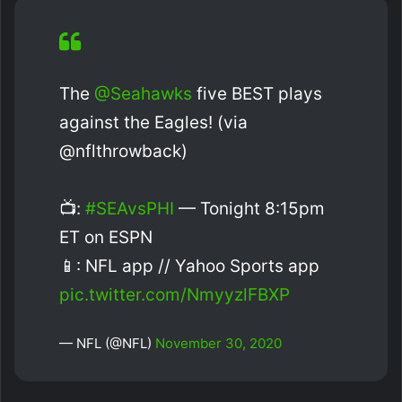
The
@Seahawks
five BEST plays
against the Eagles! (via
@nflthrowback)
📺:
#SEAvsPHI
— Tonight 8:15pm
ET on ESPN⁣
📱: NFL app // Yahoo Sports app
pic.twitter.com/NmyyzlFBXP
— NFL (@NFL)
November 30, 2020