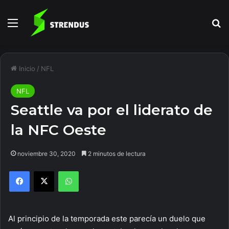
Menú
B
Inicio
/
NFL
NFL
Seattle va por el liderato de
la NFC Oeste
noviembre 30, 2020
2 minutos de lectura
Facebook
X
WhatsApp
Al principio de la temporada este parecía un duelo que