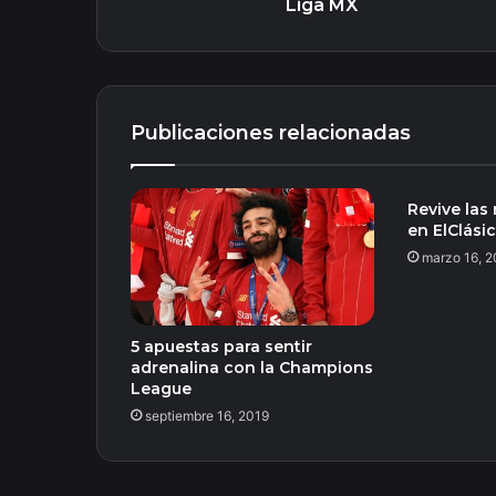
MX
Liga MX
Publicaciones relacionadas
Revive las
en ElClási
marzo 16, 
5 apuestas para sentir
adrenalina con la Champions
League
septiembre 16, 2019