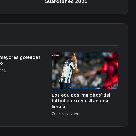
Guard1anes 2020
 mayores goleadas
co
2023
Los equipos ‘malditos’ del
futbol que necesitan una
limpia
junio 12, 2020