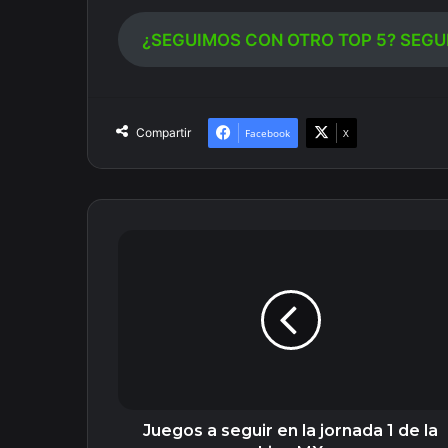
¿SEGUIMOS CON OTRO TOP 5? SEGUI
Compartir
Facebook
X
Juegos
a
seguir
en
la
jornada
1
de
la
Liga
Juegos a seguir en la jornada 1 de la