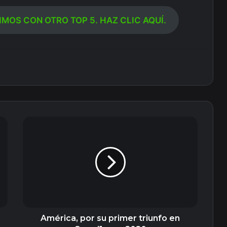
MOS CON OTRO TOP 5. HAZ CLIC AQUÍ.
América,
por
su
primer
triunfo
en
Guard1anes
2020
América, por su primer triunfo en