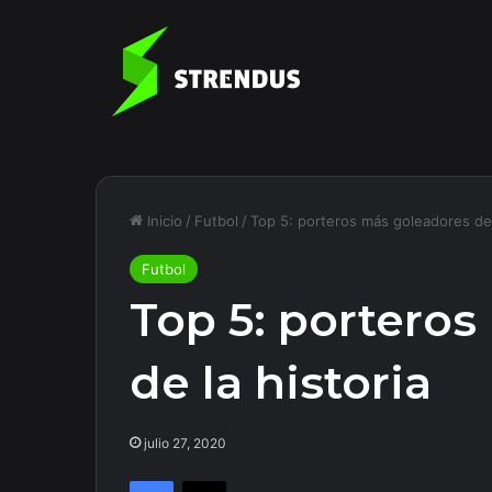
Inicio
/
Futbol
/
Top 5: porteros más goleadores de 
Futbol
Top 5: portero
de la historia
julio 27, 2020
Facebook
X