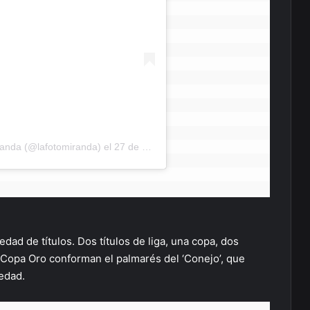
randa (@lafotomiranda)
el
27 de Jul de 2019 a las 8:49 PDT
dad de títulos. Dos títulos de liga, una copa, dos
Copa Oro conforman el palmarés del ‘Conejo’, que
 edad.