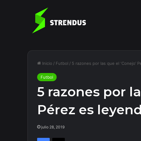
Inicio
/
Futbol
/
5 razones por las que el ‘Conejo’ 
Futbol
5 razones por la
Pérez es leyen
julio 28, 2019
Facebook
X