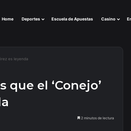
Home
Deportes
Escuela de Apuestas
Casino
E
Pérez es leyenda
s que el ‘Conejo’
da
2 minutos de lectura