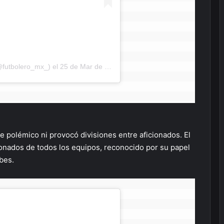
@futbolero_mx_)
el
25 de Mar de 2019 a las 9:37 PDT
e polémico ni provocó divisiones entre aficionados. El
ionados de todos los equipos, reconocido por su papel
ubes.