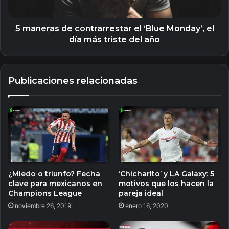
el
día
más
5 maneras de contrarrestar el ‘Blue Monday’, el
triste
día más triste del año
del
año
Publicaciones relacionadas
¿Miedo o triunfo? Fecha
‘Chicharito’ y LA Galaxy: 5
clave para mexicanos en
motivos que los hacen la
Champions League
pareja ideal
noviembre 26, 2019
enero 16, 2020