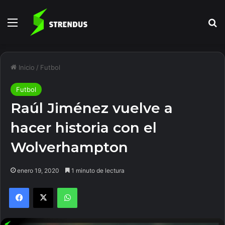
Menú
B
Inicio
/
Futbol
Futbol
Raúl Jiménez vuelve a
hacer historia con el
Wolverhampton
enero 19, 2020
1 minuto de lectura
Facebook
X
WhatsApp