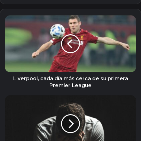
Liverpool,
cada
día
más
cerca
de
su
primera
Premier
League
Liverpool, cada día más cerca de su primera
Premier League
5
maneras
de
contrarrestar
el
‘Blue
Monday’,