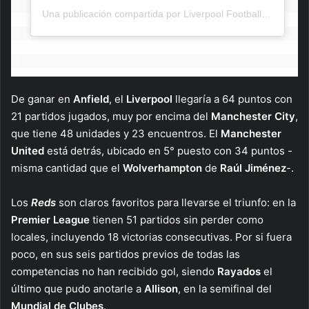
Una publicación compartida por Liverpool Football Club (@liverpoolfc)
De ganar en
Anfield
, el
Liverpool
llegaría a 64 puntos con
21 partidos jugados, muy por encima del
Manchester City
,
que tiene 48 unidades y 23 encuentros. El
Manchester
United
está detrás, ubicado en 5° puesto con 34 puntos -
misma cantidad que el
Wolverhampton
de
Raúl Jiménez
-.
Los
Reds
son claros favoritos para llevarse el triunfo: en la
Premier League
tienen 51 partidos sin perder como
locales, incluyendo 18 victorias consecutivas. Por si fuera
poco, en sus seis partidos previos de todas las
competencias no han recibido gol, siendo
Rayados
el
último que pudo anotarle a
Allison
, en la semifinal del
Mundial de Clubes
.