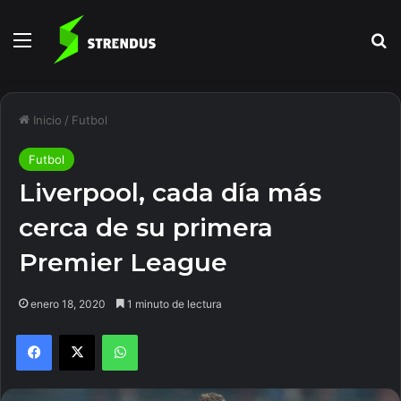
Menú
B
Inicio
/
Futbol
Futbol
Liverpool, cada día más
cerca de su primera
Premier League
enero 18, 2020
1 minuto de lectura
Facebook
X
WhatsApp