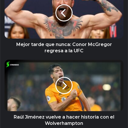
que
nunca:
Conor
McGregor
regresa
a
la
UFC
Mejor tarde que nunca: Conor McGregor
regresa a la UFC
Raúl
Jiménez
vuelve
a
hacer
historia
con
el
Wolverhampton
Raúl Jiménez vuelve a hacer historia con el
Wolverhampton