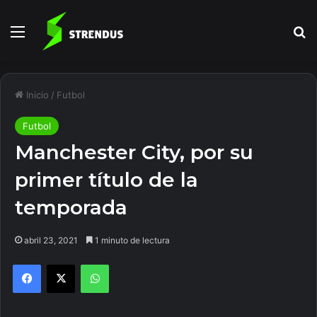
Menú
B
Inicio
/
Futbol
Futbol
Manchester City, por su
primer título de la
temporada
abril 23, 2021
1 minuto de lectura
Facebook
X
WhatsApp