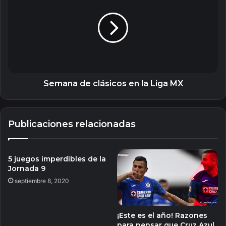
clásicos
en
la
Liga
MX
Semana de clásicos en la Liga MX
Publicaciones relacionadas
5 juegos imperdibles de la
Jornada 9
septiembre 8, 2020
¡Este es el año! Razones
para pensar que Cruz Azul