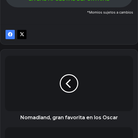
*Momios sujetos a cambios
Nomadland,
gran
favorita
en
los
Oscar
Nomadland, gran favorita en los Oscar
Semana
de