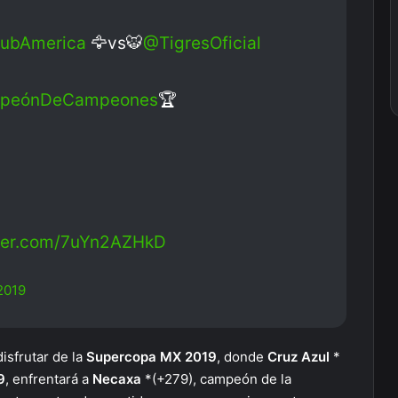
ubAmerica
🦅vs🐯
@TigresOficial
peónDeCampeones
🏆
tter.com/7uYn2AZHkD
 2019
sfrutar de la
Supercopa MX 2019
, donde
Cruz Azul
*
9
, enfrentará a
Necaxa
*(+279), campeón de la