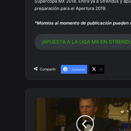
Supercopa MX 2018. Entra ya a Strendus y apu
preparación para el Apertura 2019.
*Momios al momento de publicación pueden c
¡APUESTA A LA LIGA MX EN STREND
Compartir
Facebook
X
Mini
Baccarat,
la
mejor
manera
de