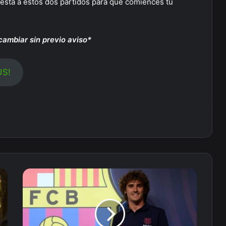
esta a estos dos partidos para que comiences tu
ambiar sin previo aviso*
US!
Atlético
de
Madrid
vs.
Barcelona:
¿quién