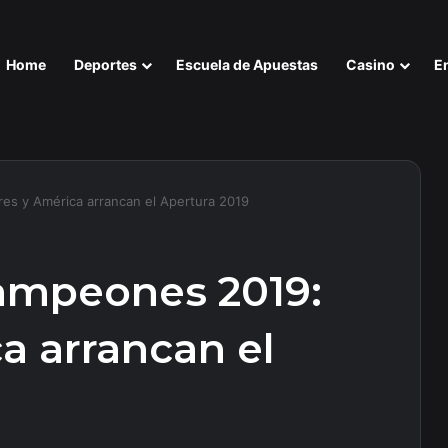
Home
Deportes
Escuela de Apuestas
Casino
E
s y América arrancan el Apertura 2019
mpeones 2019:
a arrancan el