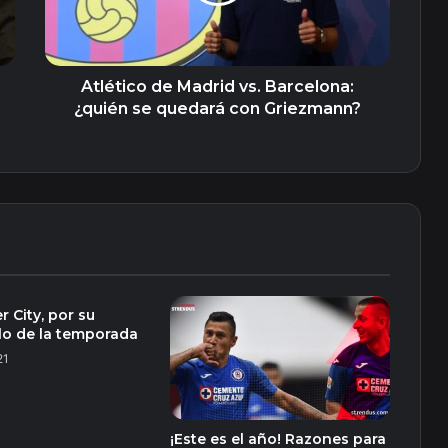
se
quedará
con
Griezmann?
Atlético de Madrid vs. Barcelona:
¿quién se quedará con Griezmann?
 City, por su
ulo de la temporada
21
¡Este es el año! Razones para