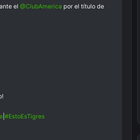
ante el
@ClubAmerica
por el título de
o!
e
|
#EstoEsTigres