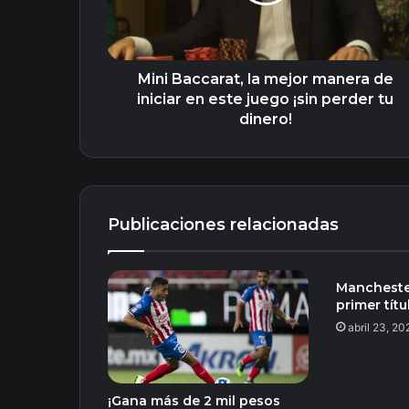
iniciar
en
este
juego
Mini Baccarat, la mejor manera de
¡sin
iniciar en este juego ¡sin perder tu
perder
dinero!
tu
dinero!
Publicaciones relacionadas
Manchester
primer tít
abril 23, 20
¡Gana más de 2 mil pesos