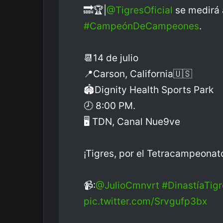
🔜🏆|
@TigresOficial
se medirá 
#CampeónDeCampeones
.
📆14 de julio
📍Carson, California🇺🇸
🏟Dignity Health Sports Park
🕗 8:00 PM.
🖥 TDN, Canal Nue9ve
¡Tigres, por el Tetracampeonat
📹:
@JulioCmnvrt
#DinastíaTigr
pic.twitter.com/Srvgufp3bx