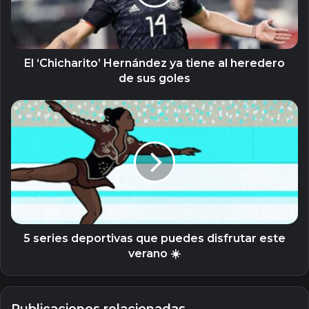
al
heredero
de
sus
goles
El ‘Chicharito’ Hernández ya tiene al heredero
de sus goles
5
series
deportivas
que
puedes
disfrutar
este
verano
☀️
5 series deportivas que puedes disfrutar este
verano ☀️
Publicaciones relacionadas