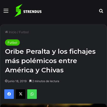
Menú
B
Inicio
/
Futbol
Futbol
Oribe Peralta y los fichajes
más polémicos entre
América y Chivas
junio 18, 2019
2 minutos de lectura
Facebook
X
WhatsApp