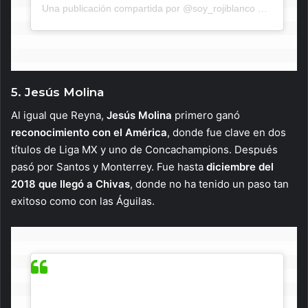
Una publicación compartida por @soy_rojiblanco
el
29 de Ma
5. Jesús Molina
Al igual que Reyna,
Jesús Molina
primero ganó
reconocimiento con el América
, donde fue clave en dos
títulos de Liga MX y uno de Concachampions. Después
pasó por Santos y Monterrey. Fue hasta
diciembre del
2018 que llegó a Chivas
, donde no ha tenido un paso tan
exitoso como con las Águilas.