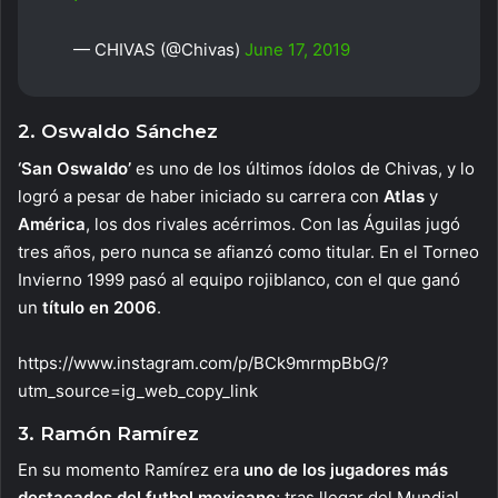
— CHIVAS (@Chivas)
June 17, 2019
2. Oswaldo Sánchez
‘San Oswaldo’
es uno de los últimos ídolos de Chivas, y lo
logró a pesar de haber iniciado su carrera con
Atlas
y
América
, los dos rivales acérrimos. Con las Águilas jugó
tres años, pero nunca se afianzó como titular. En el Torneo
Invierno 1999 pasó al equipo rojiblanco, con el que ganó
un
título en 2006
.
https://www.instagram.com/p/BCk9mrmpBbG/?
utm_source=ig_web_copy_link
3. Ramón Ramírez
En su momento Ramírez era
uno de los jugadores más
destacados del futbol mexicano
; tras llegar del Mundial