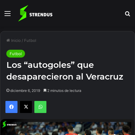
Menú
B
Inicio
/
Futbol
Futbol
Los “autogoles” que
desaparecieron al Veracruz
diciembre 6, 2019
2 minutos de lectura
Facebook
X
WhatsApp