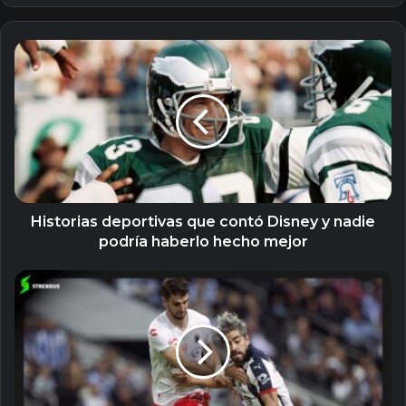
Historias
deportivas
que
contó
Disney
y
nadie
podría
haberlo
hecho
Historias deportivas que contó Disney y nadie
mejor
podría haberlo hecho mejor
Apuestas
que
te
harían
ganar
en
las