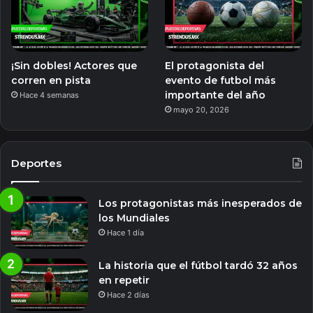
¡Sin dobles! Actores que
El protagonista del
corren en pista
evento de futbol más
importante del año
Hace 4 semanas
mayo 20, 2026
Deportes
Los protagonistas más inesperados de
los Mundiales
Hace 1 día
La historia que el fútbol tardó 32 años
en repetir
Hace 2 días