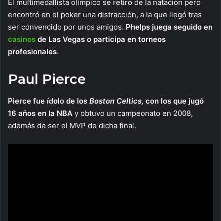
El multimedallista olímpico se retiró de la natación pero
encontró en el poker una distracción, a la que llegó tras
ser convencido por unos amigos.
Phelps juega seguido en
casinos
de Las Vegas o participa en torneos
profesionales
.
Paul Pierce
Pierce fue ídolo de los
Boston Celtics,
con los que jugó
16 años en la NBA
y obtuvo un campeonato en 2008,
además de ser el MVP de dicha final.