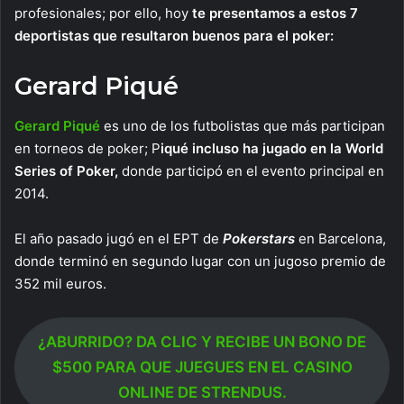
profesionales; por ello, hoy
te presentamos a estos 7
deportistas que resultaron buenos para el poker:
Gerard Piqué
Gerard Piqué
es uno de los futbolistas que más participan
en torneos de poker; P
iqué incluso ha jugado en la World
Series of Poker,
donde participó en el evento principal en
2014.
El año pasado jugó en el EPT de
Pokerstars
en Barcelona,
donde terminó en segundo lugar con un jugoso premio de
352 mil euros.
¿ABURRIDO? DA CLIC Y RECIBE UN BONO DE
$500 PARA QUE JUEGUES EN EL CASINO
ONLINE DE STRENDUS.