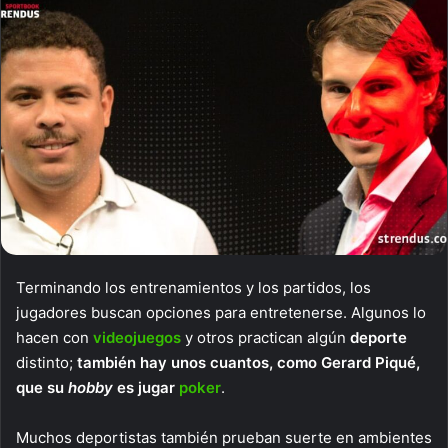
Terminando los entrenamientos y los partidos, los
jugadores buscan opciones para entretenerse. Algunos lo
hacen con
videojuegos
y otros practican algún
deporte
distinto;
también hay unos cuantos, como Gerard Piqué,
que su
hobby
es jugar
poker
.
Muchos deportistas también prueban suerte en ambientes