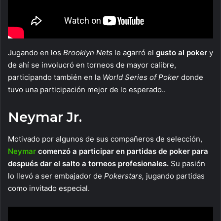
Jugando en los
Brooklyn Nets
le agarró el
gusto al poker
y
de ahí se involucró en torneos de mayor calibre,
participando también en la
World Series of Poker
donde
tuvo una participación mejor de lo esperado..
Neymar Jr.
Motivado por algunos de sus compañeros de selección,
Neymar
comenzó a participar en partidas de poker para
después dar el salto a torneos profesionales.
Su pasión
lo llevó a ser embajador de
Pokerstars,
jugando partidas
como invitado especial.