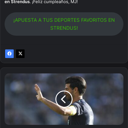
en Strendus
. ¡Feliz cumpleaños, MJ!
¡APUESTA A TUS DEPORTES FAVORITOS EN
STRENDUS!
¿A
Carlos
Vela
le
vuelve
a
gustar
el
fútbol?