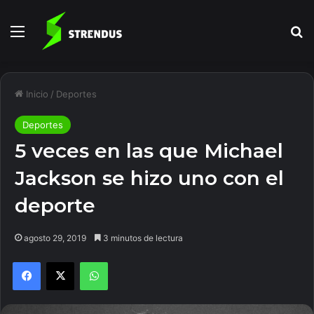
Menú
B
Inicio
/
Deportes
Deportes
5 veces en las que Michael
Jackson se hizo uno con el
deporte
agosto 29, 2019
3 minutos de lectura
Facebook
X
WhatsApp