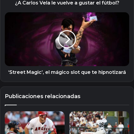
¿A Carlos Vela le vuelve a gustar el fútbol?
‘Street
Magic’,
el
mágico
slot
que
te
hipnotizará
‘Street Magic’, el mágico slot que te hipnotizará
Publicaciones relacionadas