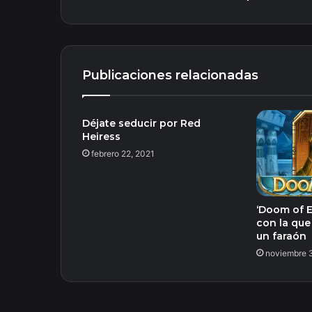
el
deporte
Publicaciones relacionadas
Déjate seducir por Red
Heiress
febrero 22, 2021
‘Doom of E
con la que
un faraón
noviembre 