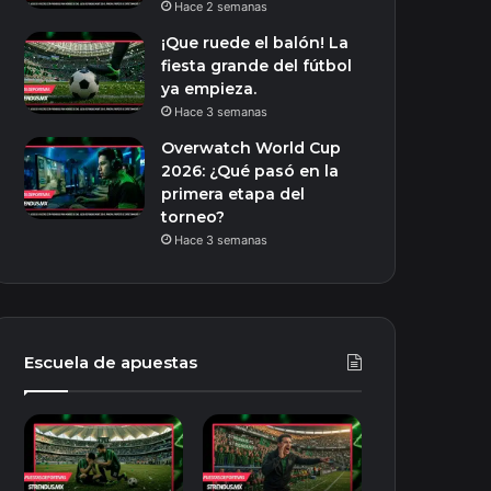
Hace 2 semanas
¡Que ruede el balón! La
fiesta grande del fútbol
ya empieza.
Hace 3 semanas
Overwatch World Cup
2026: ¿Qué pasó en la
primera etapa del
torneo?
Hace 3 semanas
Escuela de apuestas