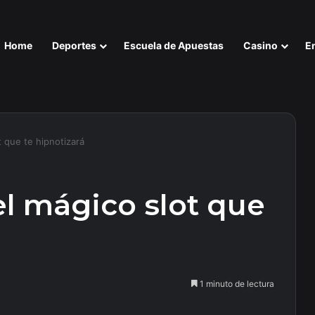
Home
Deportes
Escuela de Apuestas
Casino
E
t que te hipnotizará
 el mágico slot que
1 minuto de lectura