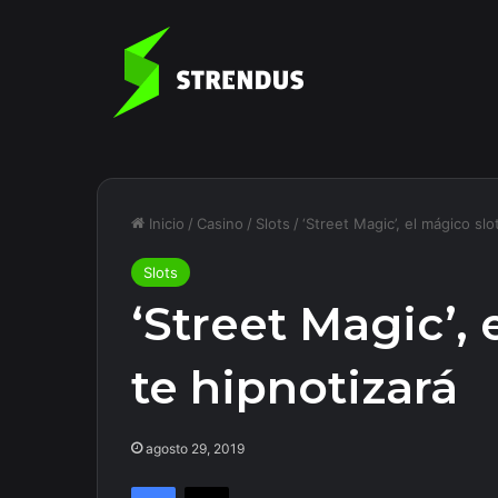
Inicio
/
Casino
/
Slots
/
‘Street Magic’, el mágico slo
Slots
‘Street Magic’,
te hipnotizará
agosto 29, 2019
Facebook
X