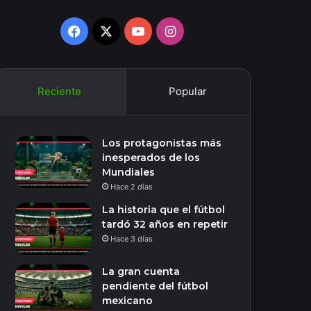
Facebook
X
YouTube
Instagram
Reciente
Popular
Los protagonistas más
inesperados de los
Mundiales
Hace 2 días
La historia que el fútbol
tardó 32 años en repetir
Hace 3 días
La gran cuenta
pendiente del fútbol
mexicano