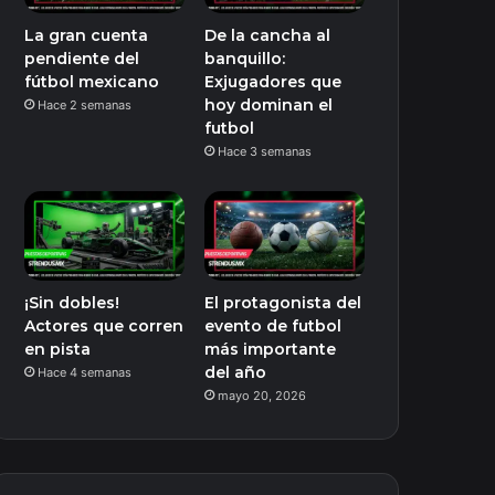
La gran cuenta
De la cancha al
pendiente del
banquillo:
fútbol mexicano
Exjugadores que
hoy dominan el
Hace 2 semanas
futbol
Hace 3 semanas
¡Sin dobles!
El protagonista del
Actores que corren
evento de futbol
en pista
más importante
del año
Hace 4 semanas
mayo 20, 2026