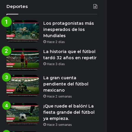
Deportes
Los protagonistas más
inesperados de los
Mundiales
Hace 2 días
La historia que el fútbol
tardó 32 años en repetir
Hace 3 días
La gran cuenta
pendiente del fútbol
mexicano
Hace 2 semanas
¡Que ruede el balón! La
fiesta grande del fútbol
ya empieza.
Hace 3 semanas