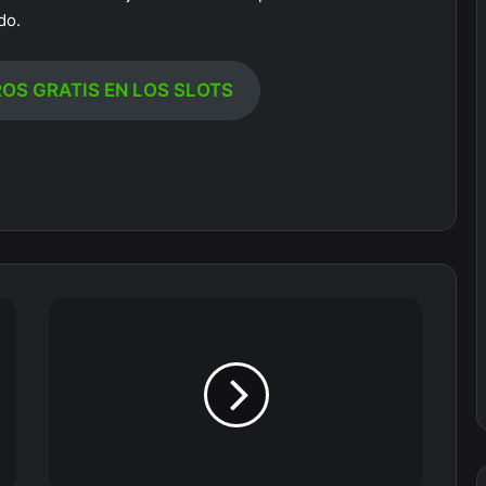
do.
OS GRATIS EN LOS SLOTS
Grandes
juegos
europeos
este
fin
de
semana