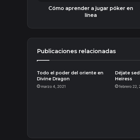
Cómo aprender a jugar póker en
línea
Publicaciones relacionadas
Todo el poder del oriente en
Déjate sed
Divine Dragon
Heiress
marzo 4, 2021
febrero 22,