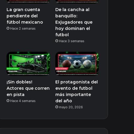
La gran cuenta
De la cancha al
pendiente del
banquillo:
fútbol mexicano
Exjugadores que
hoy dominan el
Hace 2 semanas
futbol
Hace 3 semanas
¡Sin dobles!
El protagonista del
Actores que corren
evento de futbol
en pista
más importante
del año
Hace 4 semanas
mayo 20, 2026