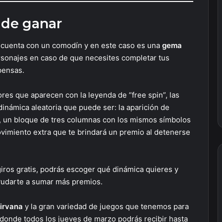
 de ganar
go cuenta con un comodín y en este caso es una
gema
rsonajes en caso de que necesites completar tus
pensas.
ores que aparecen con la leyenda de “free spin”, las
inámica aleatoria que puede ser: la aparición de
, un bloque de tres columnas con los mismos símbolos
vimiento extra que te brindará un premio al detenerse
iros gratis, podrás escoger qué dinámica quieres y
yudarte a sumar más premios.
irvana
y la gran variedad de juegos que tenemos para
 donde todos los jueves de marzo podrás recibir hasta