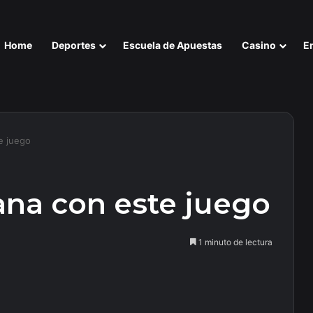
Home
Deportes
Escuela de Apuestas
Casino
E
e juego
ana con este juego
1 minuto de lectura