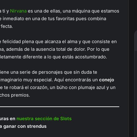
 ti y
Nirvana
es una de ellas, una máquina que estamos
e inmediato en una de tus favoritas pues combina
fecta.
felicidad plena que alcanza el alma y que consiste en
ina, además de la ausencia total de dolor. Por lo que
letamente diferente a lo que estás acostumbrado.
tiene una serie de personajes que sin duda te
imaginario muy especial. Aquí encontrarás un
conejo
e te robará el corazón, un búho con plumaje azul y un
uchos premios.
turas en
nuestra sección de Slots
a ganar con strendus