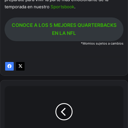
temporada en nuestro
Sportsbook
.
CONOCE A LOS 5 MEJORES QUARTERBACKS
EN LA NFL
*Momios sujetos a cambios
Duelos
decisivos
en
la
Champions