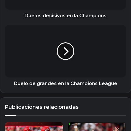
Duelos decisivos en la Champions
Duelo
de
grandes
en
la
Champions
League
Duelo de grandes en la Champions League
Publicaciones relacionadas