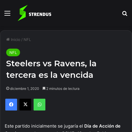
Menú
B
Inicio
/
NFL
NFL
Steelers vs Ravens, la
tercera es la vencida
diciembre 1, 2020
2 minutos de lectura
Facebook
X
WhatsApp
Este partido inicialmente se jugaría el
Día de Acción de