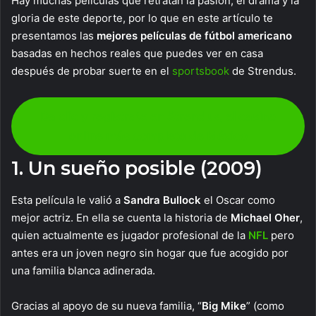
Hay muchas películas que retratan la pasión, el drama y la
gloria de este deporte, por lo que en este artículo te
presentamos las
mejores películas de fútbol americano
basadas en hechos reales que puedes ver en casa
después de probar suerte en el
sportsbook
de Strendus.
Da clic y regístrate en Strendus, el casino
online más completo de México
1. Un sueño posible (2009)
Esta película le valió a
Sandra Bullock
el Oscar como
mejor actriz. En ella se cuenta la historia de
Michael Oher
,
quien actualmente es jugador profesional de la
NFL
pero
antes era un joven negro sin hogar que fue acogido por
una familia blanca adinerada.
Gracias al apoyo de su nueva familia, “
Big Mike
” (como