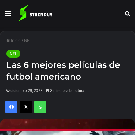
Menú
B
Inicio
/
NFL
NFL
Las 6 mejores películas de
futbol americano
diciembre 26, 2023
3 minutos de lectura
Facebook
X
WhatsApp