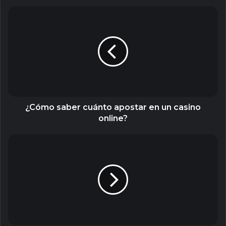
¿Cómo
saber
cuánto
apostar
en
un
casino
online?
¿Cómo saber cuánto apostar en un casino
online?
3
documentales
imperdibles
de
tenis