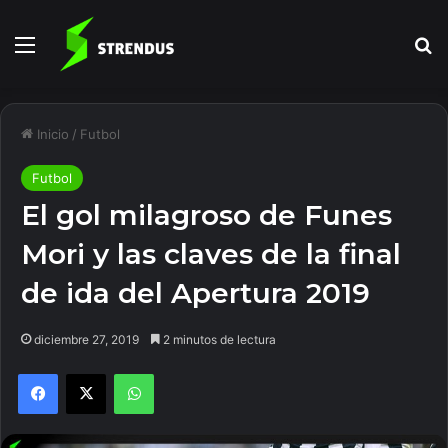
Menú
B
Inicio
/
Futbol
Futbol
El gol milagroso de Funes
Mori y las claves de la final
de ida del Apertura 2019
diciembre 27, 2019
2 minutos de lectura
Facebook
X
WhatsApp