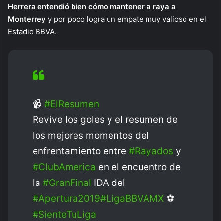
Herrera entendió bien cómo mantener a raya a
Monterrey
y por poco logra un empate muy valioso en el
Estadio BBVA.
📹
#ElResumen
Revive los goles y el resumen de
los mejores momentos del
enfrentamiento entre
#Rayados
y
#ClubAmerica
en el encuentro de
la
#GranFinal
IDA del
#Apertura2019
#LigaBBVAMX
⚽
#SienteTuLiga