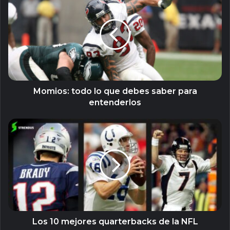
todo
lo
que
debes
saber
para
entenderlos
Momios: todo lo que debes saber para
entenderlos
Los
10
mejores
quarterbacks
de
la
NFL
Los 10 mejores quarterbacks de la NFL