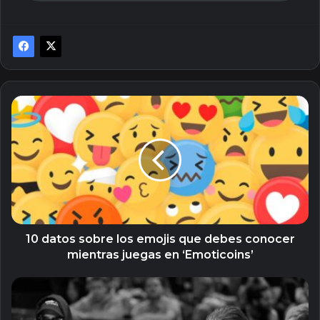
10
datos
sobre
los
emojis
que
debes
conocer
mientras
juegas
10 datos sobre los emojis que debes conocer
en
mientras juegas en ‘Emoticoins’
‘Emoticoins’
10
cosas
que