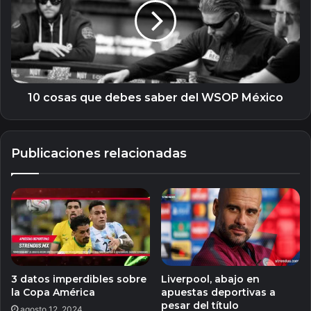
debes
saber
del
WSOP
México
10 cosas que debes saber del WSOP México
Publicaciones relacionadas
3 datos imperdibles sobre
Liverpool, abajo en
la Copa América
apuestas deportivas a
pesar del título
agosto 12, 2024