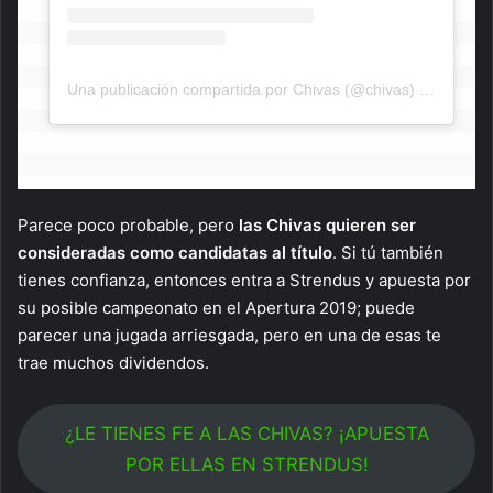
Una publicación compartida por Chivas (@chivas)
el
9 de Ju
Parece poco probable, pero
las Chivas quieren ser
consideradas como candidatas al título
. Si tú también
tienes confianza, entonces entra a Strendus y apuesta por
su posible campeonato en el Apertura 2019; puede
parecer una jugada arriesgada, pero en una de esas te
trae muchos dividendos.
¿LE TIENES FE A LAS CHIVAS? ¡APUESTA
POR ELLAS EN STRENDUS!