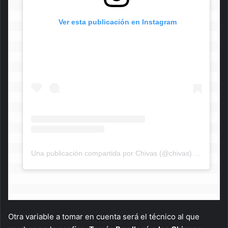
 Ver esta publicación en Instagram
Una publicación compartida por Chivas (@chivas)
el
16 de J
Otra variable a tomar en cuenta será el técnico al que