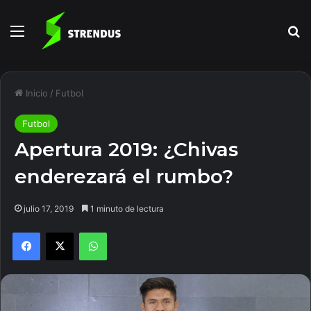
Menú
B
Inicio
/
Futbol
Futbol
Apertura 2019: ¿Chivas
enderezará el rumbo?
julio 17, 2019
1 minuto de lectura
Facebook
X
WhatsApp