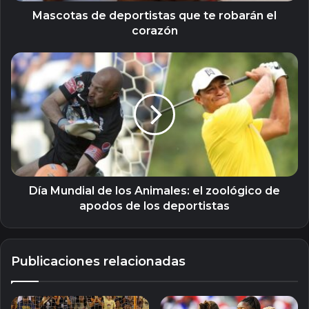
Mascotas de deportistas que te robarán el
corazón
Día
Mundial
de
los
Animales:
el
zoológico
de
apodos
de
Día Mundial de los Animales: el zoológico de
los
apodos de los deportistas
deportistas
Publicaciones relacionadas