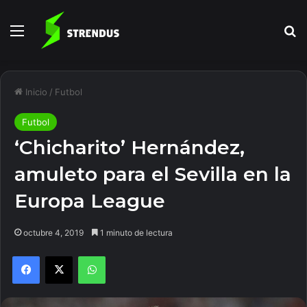
Menú
B
Inicio
/
Futbol
Futbol
‘Chicharito’ Hernández,
amuleto para el Sevilla en la
Europa League
octubre 4, 2019
1 minuto de lectura
Facebook
X
WhatsApp