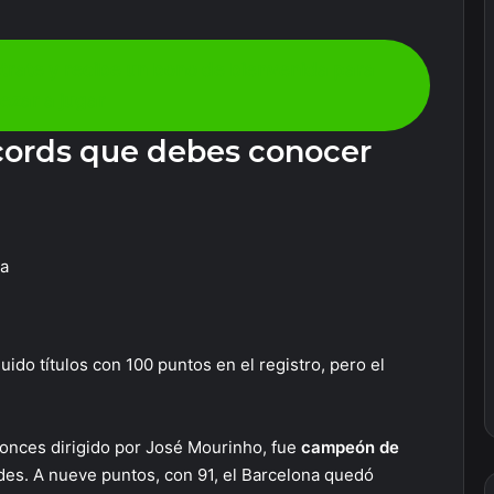
trate y recibe un bono de bienvenida para
zar a jugar
cords que debes conocer
ta
do títulos con 100 puntos en el registro, pero el
onces dirigido por José Mourinho, fue
campeón de
des. A nueve puntos, con 91, el Barcelona quedó