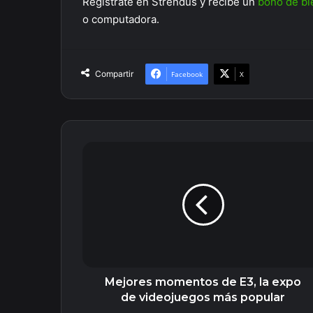
Regístrate en Strendus y recibe un
bono de bi
o computadora.
Compartir
Facebook
X
Mejores
momentos
de
E3,
la
expo
de
videojuegos
más
popular
Mejores momentos de E3, la expo
de videojuegos más popular