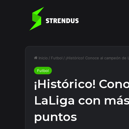
Inicio
/
Futbol
/
¡Histórico! Conoce al campeón de 
Futbol
¡Histórico! Co
LaLiga con más
puntos