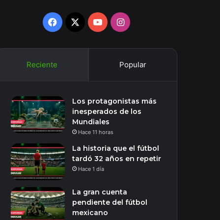
Facebook
X
YouTube
Instagram
Reciente
Popular
Los protagonistas más
inesperados de los
Mundiales
Hace 11 horas
La historia que el fútbol
tardó 32 años en repetir
Hace 1 día
La gran cuenta
pendiente del fútbol
mexicano