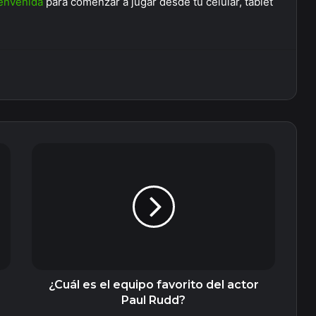
envenida
para comenzar a jugar desde tu celular, tablet
¿Cuál
es
el
equipo
favorito
del
actor
Paul
Rudd?
¿Cuál es el equipo favorito del actor
Paul Rudd?