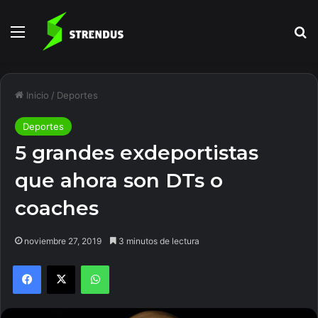
Menú
B
Inicio
/
Deportes
Deportes
5 grandes exdeportistas
que ahora son DTs o
coaches
noviembre 27, 2019
3 minutos de lectura
Facebook
X
WhatsApp