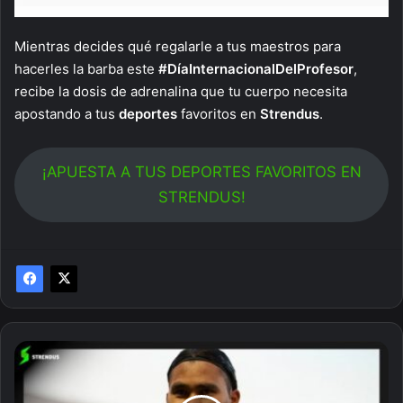
Mientras decides qué regalarle a tus maestros para
hacerles la barba este
#DíaInternacionalDelProfesor
,
recibe la dosis de adrenalina que tu cuerpo necesita
apostando a tus
deportes
favoritos en
Strendus
.
¡APUESTA A TUS DEPORTES FAVORITOS EN
STRENDUS!
5
futbolistas
que