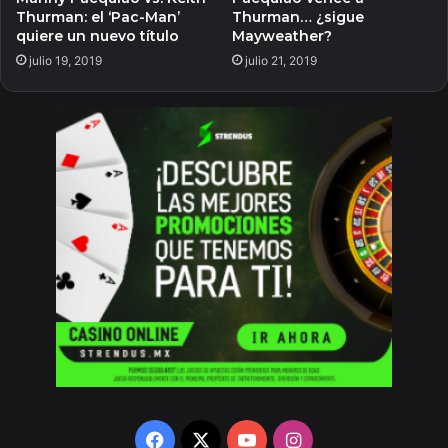
Thurman: el ‘Pac-Man’
Thurman… ¿sigue
quiere un nuevo título
Mayweather?
julio 19, 2019
julio 21, 2019
Facebook
X
YouTube
Instagram