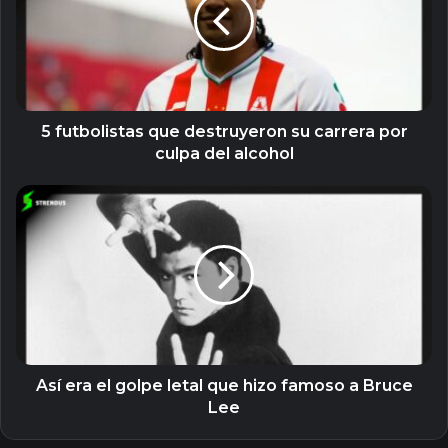
destruyeron
su
carrera
por
culpa
del
alcohol
5 futbolistas que destruyeron su carrera por
culpa del alcohol
Así
era
el
golpe
letal
que
hizo
famoso
a
Bruce
Así era el golpe letal que hizo famoso a Bruce
Lee
Lee