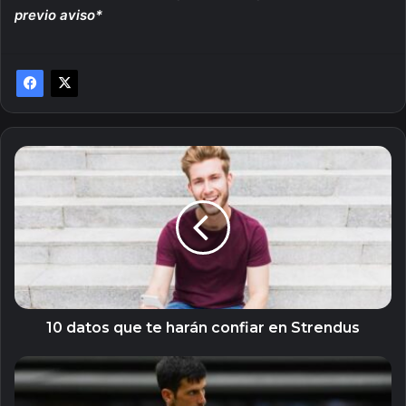
previo aviso*
10
datos
que
te
harán
confiar
en
Strendus
10 datos que te harán confiar en Strendus
En
Strendus
si