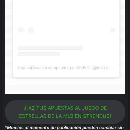
Una publicación compartida por MLB ⚾ (@mlb)
el
8 de Jul d
¡HAZ TUS APUESTAS AL JUEGO DE
ESTRELLAS DE LA MLB EN STRENDUS!
*Momios al momento de publicación pueden cambiar sin