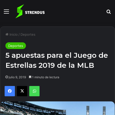
Menú
B
Inicio
/
Deportes
Deportes
5 apuestas para el Juego de
Estrellas 2019 de la MLB
julio 9, 2019
1 minuto de lectura
Facebook
X
WhatsApp