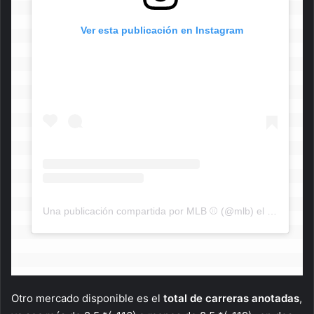
 Ver esta publicación en Instagram
Una publicación compartida por MLB ⚾ (@mlb)
el
8 de Jul d
Otro mercado disponible es el
total de carreras anotadas
,