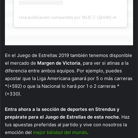
Una publicación compartida por MLB ⚾ (@mlb)
el
8 de Jul d
En el Juego de Estrellas 2019 también tenemos disponible
el mercado de
Margen de Victoria
, para ver si atinas a la
diferencia entre ambos equipos. Por ejemplo, puedes
apostar que la Liga Americana ganará por 5 o más carreras
*(+592) o que la Nacional lo hará por 1 o 2 carreras *
(+330).
Entra ahora a la sección de deportes en Strendus y
prepárate para el Juego de Estrellas de esta noche.
Haz
tus apuestas preferidas al partido y vive con nosotros la
emoción del
mejor béisbol del mundo
.