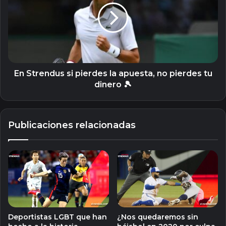
pierdes
la
apuesta,
no
pierdes
tu
dinero
En Strendus si pierdes la apuesta, no pierdes tu
🎾
dinero 🎾
Publicaciones relacionadas
Deportistas LGBT que han
¿Nos quedaremos sin