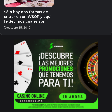
Sólo hay dos formas de
entrar en un WSOP y aquí
te decimos cuáles son
octubre 15, 2019