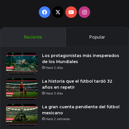
Facebook
X
YouTube
Instagram
Reciente
Popular
Los protagonistas más inesperados
de los Mundiales
Hace 2 días
La historia que el fútbol tardó 32
años en repetir
Hace 3 días
La gran cuenta pendiente del fútbol
mexicano
Hace 2 semanas