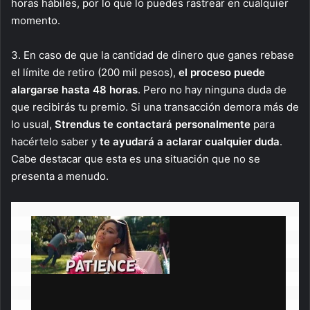
horas hábiles, por lo que lo puedes rastrear en cualquier
momento.
3. En caso de que la cantidad de dinero que ganes rebase
el límite de retiro (200 mil pesos),
el proceso puede
alargarse hasta 48 horas
. Pero no hay ninguna duda de
que recibirás tu premio. Si una transacción demora más de
lo usual,
Strendus te contactará personalmente
para
hacértelo saber y
te ayudará a aclarar cualquier duda
.
Cabe destacar que esta es una situación que no se
presenta a menudo.