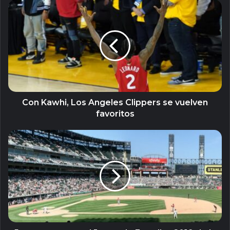
Con
Kawhi,
Los
Angeles
Clippers
se
vuelven
favoritos
Con Kawhi, Los Angeles Clippers se vuelven
favoritos
5
apuestas
para
el
Juego
de
Estrellas
2019
de