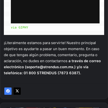
via GIPHY
¡Literalmente estamos para servirte! Nuestro principal
objetivo es ayudarte a pasar un buen momento. En caso
de que tengas algún problema, comentario, pregunta o
aclaración, no dudes en contactarnos
a través de correo
electrónico (soporte@strendus.com.mx.) y/o vía
telefónica: 01 800 STRENDUS (7873 6387).