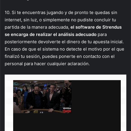
10. Si te encuentras jugando y de pronto te quedas sin
internet, sin luz, o simplemente no pudiste concluir tu
partida de la manera adecuada,
el software de Strendus
se encarga de realizar el análisis adecuado
para
posteriormente devolverte el dinero de tu apuesta inicial.
En caso de que el sistema no detecte el motivo por el que
finalizó tu sesión, puedes ponerte en contacto con el
personal para hacer cualquier aclaración.