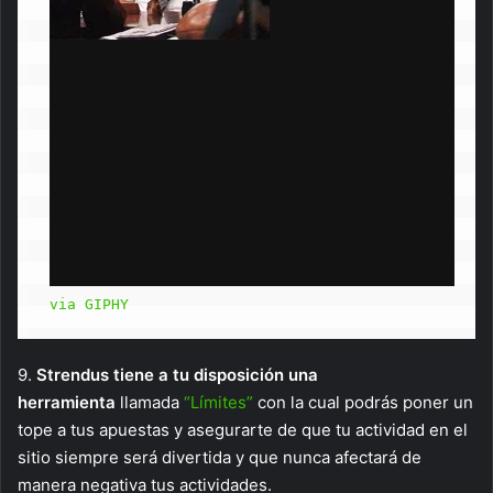
via GIPHY
9.
Strendus tiene a tu disposición una
herramienta
llamada
“Límites”
con la cual podrás poner un
tope a tus apuestas y asegurarte de que tu actividad en el
sitio siempre será divertida y que nunca afectará de
manera negativa tus actividades.