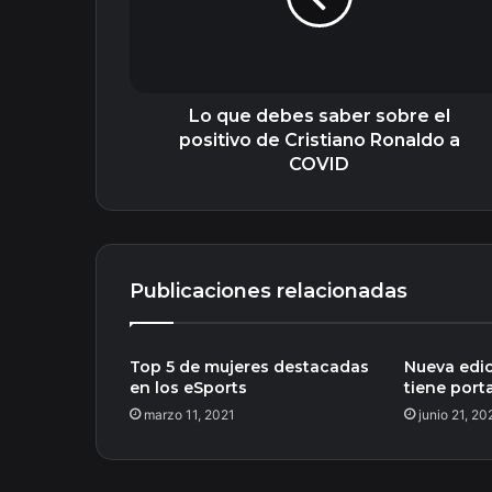
el
positivo
de
Cristiano
Ronaldo
Lo que debes saber sobre el
a
positivo de Cristiano Ronaldo a
COVID
COVID
Publicaciones relacionadas
Top 5 de mujeres destacadas
Nueva edi
en los eSports
tiene port
marzo 11, 2021
junio 21, 20