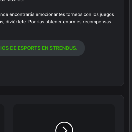
onde encontrarás emocionantes torneos con los juegos
ás, diviértete. Podrías obtener enormes recompensas
IOS DE ESPORTS EN STRENDUS.
Las
reglas
más
extrañas
para