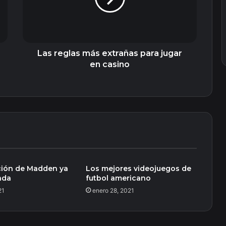
jugar
en
casino
Las reglas más extrañas para jugar
en casino
ción de Madden ya
Los mejores videojuegos de
ada
futbol americano
21
enero 28, 2021