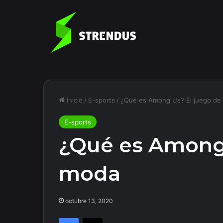
Inicio
/
E-sports
/
¿Qué es Among Us? El juego de
E-sports
¿Qué es Among 
moda
octubre 13, 2020
Facebook
X