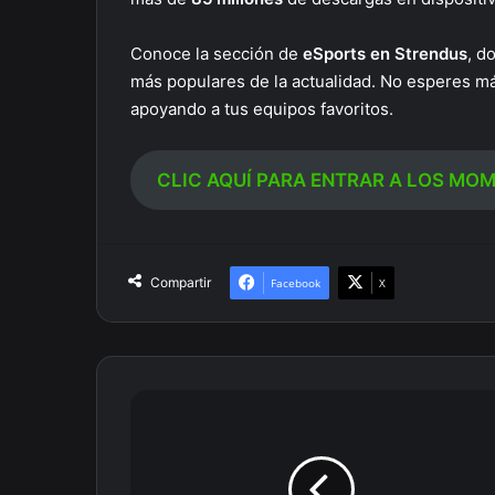
Conoce la sección de
eSports en Strendus
, d
más populares de la actualidad. No esperes m
apoyando a tus equipos favoritos.
CLIC AQUÍ PARA ENTRAR A LOS MOM
Compartir
Facebook
X
Lo
que
debes
saber
sobre