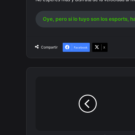
Oye, pero si lo tuyo son los esports, ha
Compartir
Facebook
X
¿Cómo
hacer
depósitos
en
Strendus?