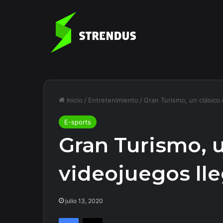
Inicio
/
Entretenimiento
/
Gran Turismo, un clásico 
E-sports
Gran Turismo, u
videojuegos lle
julio 13, 2020
Facebook
X