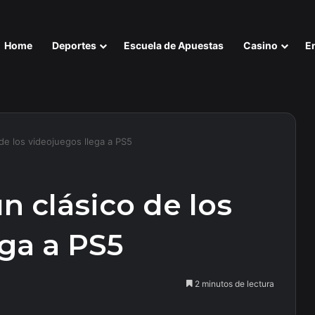
Home
Deportes
Escuela de Apuestas
Casino
E
de los videojuegos llega a PS5
n clásico de los
ga a PS5
2 minutos de lectura