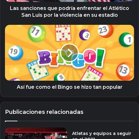
Luis
por
Las sanciones que podría enfrentar el Atlético
la
San Luis por la violencia en su estadio
violencia
en
Así
su
fue
estadio
como
el
Bingo
se
hizo
tan
popular
Así fue como el Bingo se hizo tan popular
Publicaciones relacionadas
Atletas y equipos a seguir