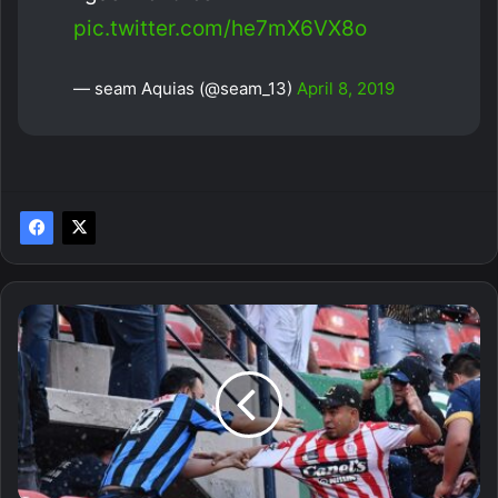
pic.twitter.com/he7mX6VX8o
— seam Aquias (@seam_13)
April 8, 2019
Las
sanciones
que
podría
enfrentar
el
Atlético
San