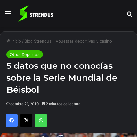
Menú
B
Inicio
/
Blog Strendus - Apuestas deportivas y casino
Otros Deportes
5 datos que no conocías
sobre la Serie Mundial de
Béisbol
octubre 21, 2019
2 minutos de lectura
Facebook
X
WhatsApp