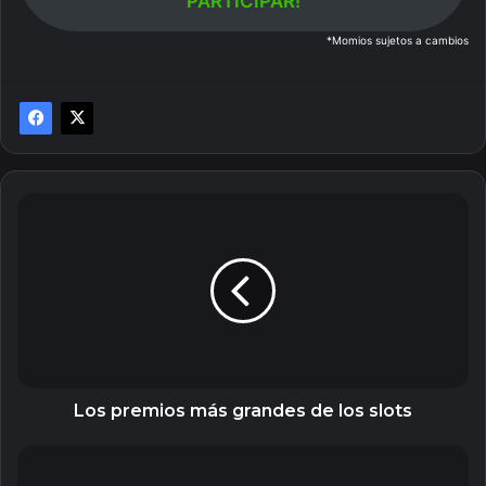
PARTICIPAR!
*Momios sujetos a cambios
Los
premios
más
grandes
de
los
slots
Los premios más grandes de los slots
Palabras
y