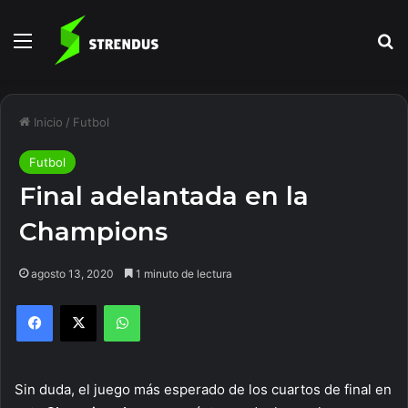
Menú
B
Inicio
/
Futbol
Futbol
Final adelantada en la
Champions
agosto 13, 2020
1 minuto de lectura
Facebook
X
WhatsApp
Sin duda, el juego más esperado de los cuartos de final en