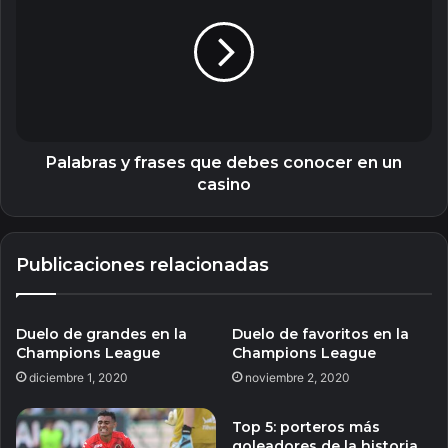
frases
que
debes
conocer
en
un
casino
Palabras y frases que debes conocer en un
casino
Publicaciones relacionadas
Duelo de grandes en la
Duelo de favoritos en la
Champions League
Champions League
diciembre 1, 2020
noviembre 2, 2020
Top 5: porteros más
goleadores de la historia