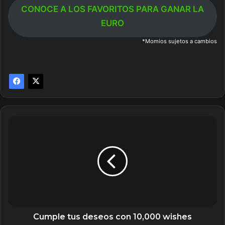
CONOCE A LOS FAVORITOS PARA GANAR LA
EURO
*Momios sujetos a cambios
Cumple
tus
deseos
con
10,000
wishes
Cumple tus deseos con 10,000 wishes