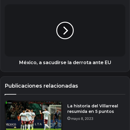
México,
a
sacudirse
la
derrota
ante
EU
México, a sacudirse la derrota ante EU
Publicaciones relacionadas
La historia del Villarreal
resumida en 5 puntos
mayo 8, 2023