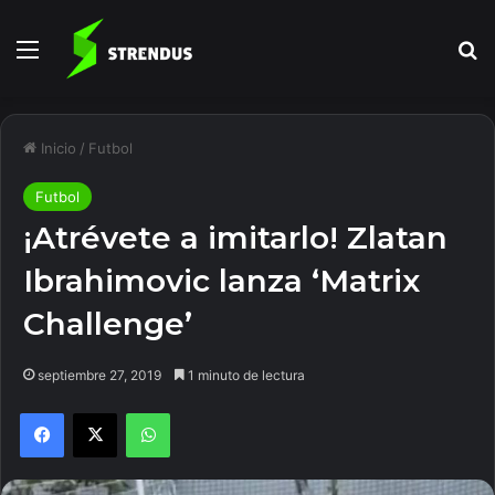
Menú
B
Inicio
/
Futbol
Futbol
¡Atrévete a imitarlo! Zlatan
Ibrahimovic lanza ‘Matrix
Challenge’
septiembre 27, 2019
1 minuto de lectura
Facebook
X
WhatsApp