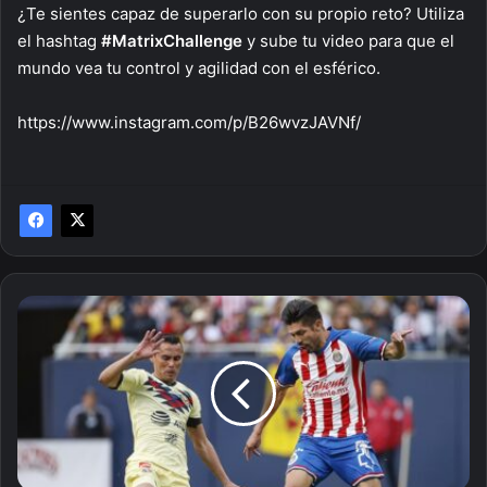
¿Te sientes capaz de superarlo con su propio reto? Utiliza
el hashtag
#MatrixChallenge
y sube tu video para que el
mundo vea tu control y agilidad con el esférico.
https://www.instagram.com/p/B26wvzJAVNf/
América
vs.
Chivas:
¡El
clásico
para
salir
de