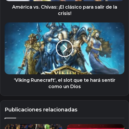
la
crisis!
América vs. Chivas: ¡El clásico para salir de la
crisis!
‘Viking
Runecraft’,
el
slot
que
te
hará
sentir
como
un
‘Viking Runecraft’, el slot que te hará sentir
Dios
como un Dios
Publicaciones relacionadas