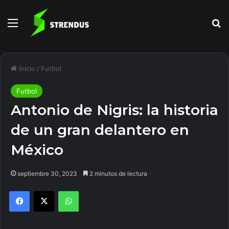
Menú
B
Inicio
/
Futbol
Futbol
Antonio de Nigris: la historia
de un gran delantero en
México
septiembre 30, 2023
2 minutos de lectura
Facebook
X
WhatsApp