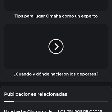
Tips para jugar Omaha como un experto
¿Cuándo
y
dónde
nacieron
los
deportes?
¿Cuándo y dónde nacieron los deportes?
Publicaciones relacionadas
Manchester City, cerca de
LOS GRUPOS DE QATAR