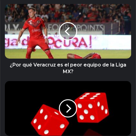
¿Por
qué
Veracruz
es
el
peor
equipo
de
la
Liga
¿Por qué Veracruz es el peor equipo de la Liga
MX?
MX?
Fácil
y
divertido:
así
se
juega
Craps