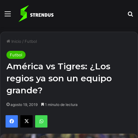
Menú
B
Inicio
/
Futbol
Futbol
América vs Tigres: ¿Los
regios ya son un equipo
grande?
agosto 19, 2019
1 minuto de lectura
Facebook
X
WhatsApp