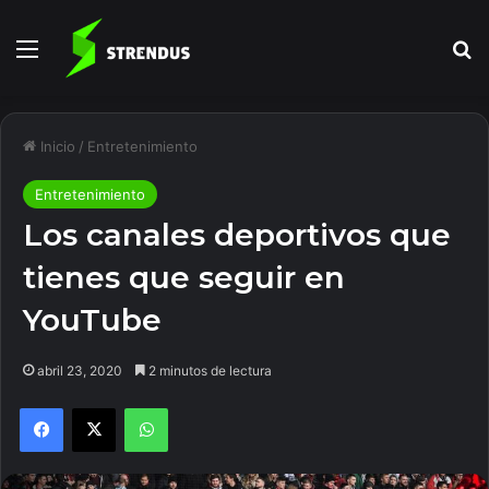
Menú
B
Inicio
/
Entretenimiento
Entretenimiento
Los canales deportivos que
tienes que seguir en
YouTube
abril 23, 2020
2 minutos de lectura
Facebook
X
WhatsApp