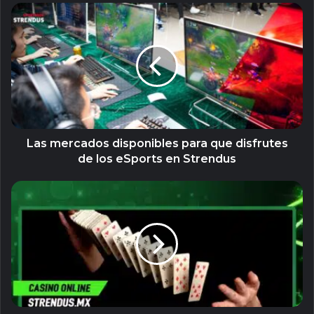
Las
mercados
disponibles
para
que
disfrutes
de
los
eSports
en
Las mercados disponibles para que disfrutes
Strendus
de los eSports en Strendus
3
trucos
de
magia
con
cartas
que
puedes
hacer