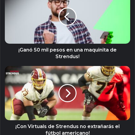
mil
pesos
en
una
maquinita
de
Strendus!
¡Ganó 50 mil pesos en una maquinita de
Strendus!
¡Con
Virtuals
de
Strendus
no
extrañarás
el
fútbol
americano!
¡Con Virtuals de Strendus no extrañarás el
fútbol americano!