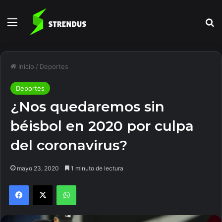
Menú
B
Inicio
/
Deportes
Deportes
¿Nos quedaremos sin
béisbol en 2020 por culpa
del coronavirus?
mayo 23, 2020
1 minuto de lectura
Facebook
X
WhatsApp