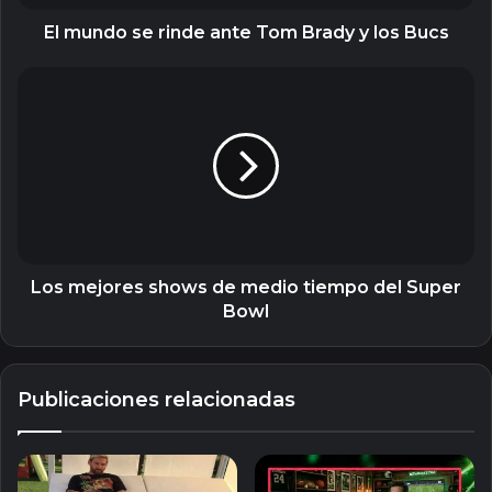
los
Bucs
El mundo se rinde ante Tom Brady y los Bucs
Los
mejores
shows
de
medio
tiempo
del
Super
Bowl
Los mejores shows de medio tiempo del Super
Bowl
Publicaciones relacionadas