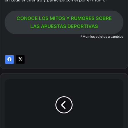
CONOCE LOS MITOS Y RUMORES SOBRE
LAS APUESTAS DEPORTIVAS
*Momios sujetos a cambios
El
mundo
se
rinde
ante
Tom
Brady
y