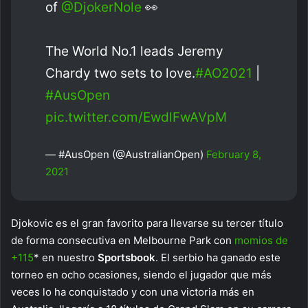
of
@DjokerNole
👀
The World No.1 leads Jeremy
Chardy two sets to love.
#AO2021
|
#AusOpen
pic.twitter.com/EwdlFwAVpM
— #AusOpen (@AustralianOpen)
February 8,
2021
Djokovic es el gran favorito para llevarse su tercer título
de forma consecutiva en Melbourne Park con
momios de
+115
* en nuestro
Sportsbook
. El serbio ha ganado este
torneo en ocho ocasiones, siendo el jugador que más
veces lo ha conquistado y con una victoria más en