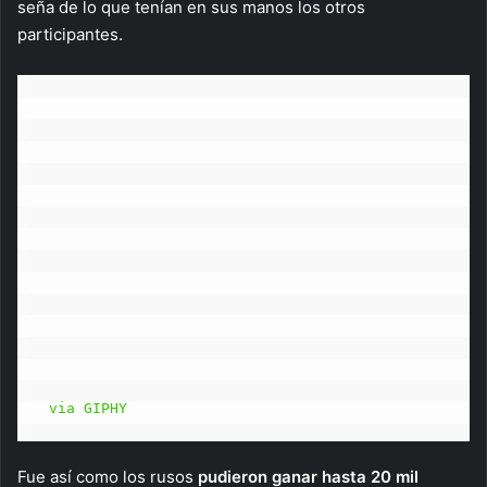
seña de lo que tenían en sus manos los otros
participantes.
via GIPHY
Fue así como los rusos
pudieron ganar hasta 20 mil