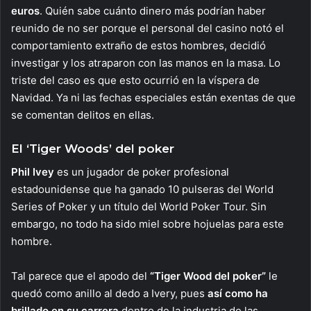
euros
. Quién sabe cuánto dinero más podrían haber
reunido de no ser porque el personal del casino notó el
comportamiento extraño de estos hombres, decidió
investigar y los atraparon con las manos en la masa. Lo
triste del caso es que esto ocurrió en la víspera de
Navidad. Ya ni las fechas especiales están exentas de que
se comentan delitos en ellas.
El ‘Tiger Woods’ del poker
Phil Ivey
es un jugador de poker profesional
estadounidense que ha ganado 10 pulseras del World
Series of Poker y un título del World Poker Tour. Sin
embargo, no todo ha sido miel sobre hojuelas para este
hombre.
Tal parece que el apodo del
“Tiger Wood del poker”
le
quedó como anillo al dedo a Ivery, pues
así como ha
brillado en su carrera
dentro de la industria de las