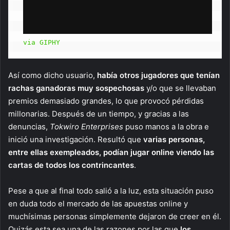
via GIPHY
Así como dicho usuario,
había otros jugadores que tenían
rachas ganadoras muy sospechosas
y/o que se llevaban
premios demasiado grandes, lo que provocó pérdidas
millonarias. Después de un tiempo, y gracias a las
denuncias,
Tokwiro Enterprises
puso manos a la obra e
inició una investigación. Resultó que
varias personas,
entre ellas exempleados, podían jugar online viendo las
cartas de todos los contrincantes
.
Pese a que al final todo salió a la luz, esta situación puso
en duda todo el mercado de las apuestas online y
muchísimas personas simplemente dejaron de creer en él.
Quizás esta sea una de las razones por las que
los