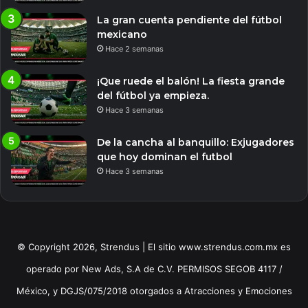
La gran cuenta pendiente del fútbol
mexicano
Hace 2 semanas
¡Que ruede el balón! La fiesta grande
del fútbol ya empieza.
Hace 3 semanas
De la cancha al banquillo: Exjugadores
que hoy dominan el futbol
Hace 3 semanas
© Copyright 2026, Strendus | El sitio www.strendus.com.mx es
operado por New Ads, S.A de C.V. PERMISOS SEGOB 4117 /
México, y DGJS/075/2018 otorgados a Atracciones y Emociones