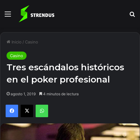
Menú
B
Inicio
/
Casino
Casino
Tres escándalos históricos
en el poker profesional
agosto 1, 2019
4 minutos de lectura
Facebook
X
WhatsApp