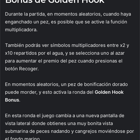
Durante la partida, en momentos aleatorios, cuando haya
enganchado un pez, es posible que se active la función
multiplicadora.
También podrás ver símbolos multiplicadores entre x2 y
x10 repartidos por el agua, y se selecciona uno al azar
para aumentar el premio del pez cuando presionas el
botón Recoger.
En momentos aleatorios, un pez de bonificación dorado
puede morder, y esto activa la ronda del
Golden Hook
Bonus
.
En esta ronda el juego cambia a una nueva pantalla de
vista lateral donde obtienes una muy bonita vista
submarina de peces nadando y cangrejos moviéndose por
el fondo marino.