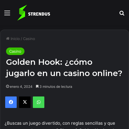
Menú
B
Inicio
/
Casino
Casino
Golden Hook: ¿cómo
jugarlo en un casino online?
enero 4, 2024
3 minutos de lectura
Facebook
X
WhatsApp
¿Buscas un juego divertido, con reglas sencillas y que