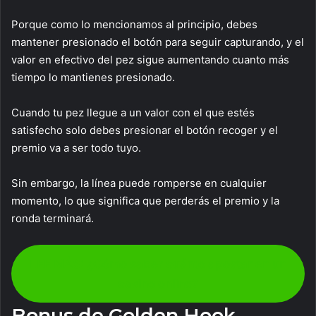
Porque como lo mencionamos al principio, debes
mantener presionado el botón para seguir capturando, y el
valor en efectivo del pez sigue aumentando cuanto más
tiempo lo mantienes presionado.
Cuando tu pez llegue a un valor con el que estés
satisfecho solo debes presionar el botón recoger y el
premio va a ser todo tuyo.
Sin embargo, la línea puede romperse en cualquier
momento, lo que significa que perderás el premio y la
ronda terminará.
LEE MÁS: ¿Cómo saber cuánto apostar en un
casino online?
Bonus de Golden Hook