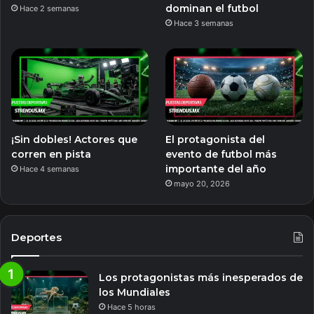
dominan el futbol
Hace 2 semanas
Hace 3 semanas
¡Sin dobles! Actores que
El protagonista del
corren en pista
evento de futbol más
importante del año
Hace 4 semanas
mayo 20, 2026
Deportes
Los protagonistas más inesperados de
los Mundiales
Hace 5 horas