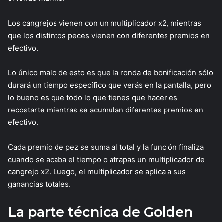
Los cangrejos vienen con un multiplicador x2, mientras
que los distintos peces vienen con diferentes premios en
efectivo.
Lo único malo de esto es que la ronda de bonificación sólo
durará un tiempo específico que verás en la pantalla, pero
lo bueno es que todo lo que tienes que hacer es
recostarte mientras se acumulan diferentes premios en
efectivo.
Cada premio de pez se suma al total y la función finaliza
cuando se acaba el tiempo o atrapas un multiplicador de
cangrejo x2. Luego, el multiplicador se aplica a sus
ganancias totales.
La parte técnica de Golden