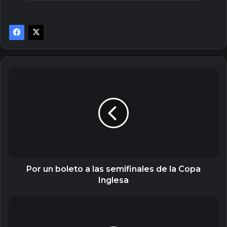
Por
un
boleto
a
las
semifinales
de
la
Copa
Inglesa
Por un boleto a las semifinales de la Copa
Inglesa
Feliz
Navidad
en