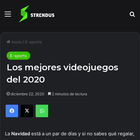
Menú
B
Inicio
/
E-sports
E-sports
Los mejores videojuegos
del 2020
diciembre 22, 2020
2 minutos de lectura
Facebook
X
WhatsApp
La
Navidad
está a un par de días y si no sabes qué regalar,