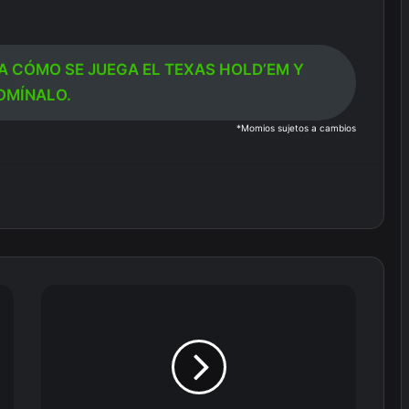
CA CÓMO SE JUEGA EL TEXAS HOLD’EM Y
OMÍNALO.
*Momios sujetos a cambios
Debuta
el
Bayern
en
la
Champions