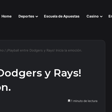
Home
Deportes
Escuela de Apuestas
Casino
E
ino
/
¡Playball entre Dodgers y Rays! Inicia la emoción.
 Dodgers y Rays!
ón.
1 minuto de lectura