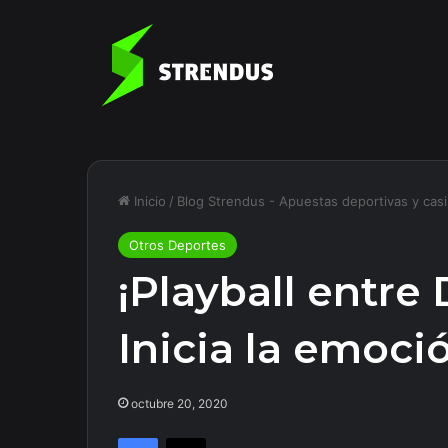
Inicio
/
Blog Strendus - Apuestas deportivas y cas
Otros Deportes
¡Playball entre
Inicia la emoci
octubre 20, 2020
Facebook
X