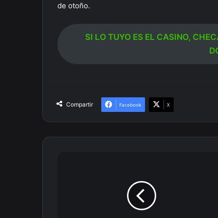
de otoño.
SI LO TUYO ES EL CASINO, CHE
D
Compartir
Facebook
X
Assassin's
Creed:
Valhalla
llega
a
tierras
vikingas