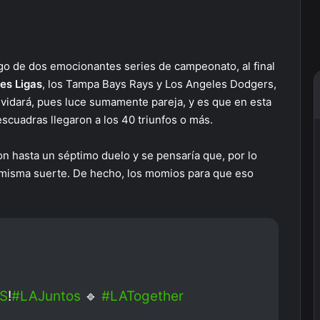
ego de dos emocionantes series de campeonato, al final
es Ligas
, los Tampa Bays Rays y Los Angeles Dodgers,
lvidará, pues luce sumamente pareja, y es que en esta
cuadras llegaron a los 40 triunfos o más.
n hasta un séptimo duelo y se pensaría que, por lo
a misma suerte. De hecho, los momios para que eso
S
!
#LAJuntos
🔹
#LATogether