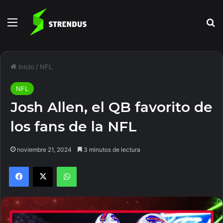
Menú
B
Inicio
/
NFL
NFL
Josh Allen, el QB favorito de
los fans de la NFL
noviembre 21, 2024
3 minutos de lectura
Facebook
X
WhatsApp