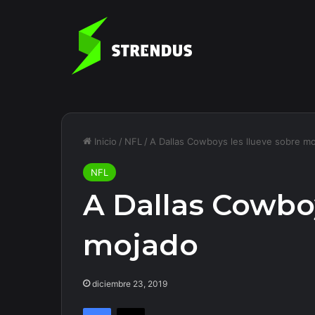
Inicio
/
NFL
/
A Dallas Cowboys les llueve sobre m
NFL
A Dallas Cowboy
mojado
diciembre 23, 2019
Facebook
X