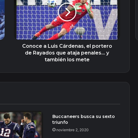
Luis
Cárdenas,
el
portero
de
Rayados
que
ataja
Conoce a Luis Cárdenas, el portero
penales…
de Rayados que ataja penales… y
y
también los mete
también
los
mete
Buccaneers busca su sexto
triunfo
noviembre 2, 2020