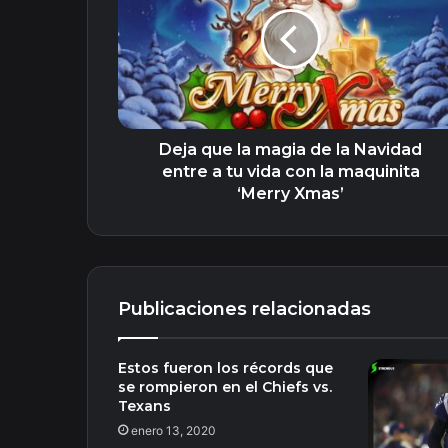
la
magia
de
la
Navidad
entre
a
tu
Deja que la magia de la Navidad
vida
entre a tu vida con la maquinita
con
‘Merry Xmas’
la
maquinita
‘Merry
Xmas’
Publicaciones relacionadas
Estos fueron los récords que
se rompieron en el Chiefs vs.
Texans
enero 13, 2020