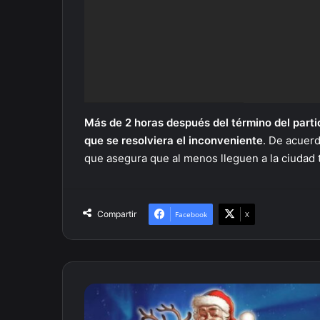
Más de 2 horas después del término del partid
que se resolviera el inconveniente
. De acuerd
que asegura que al menos lleguen a la ciudad 
Compartir
Facebook
X
Deja
que