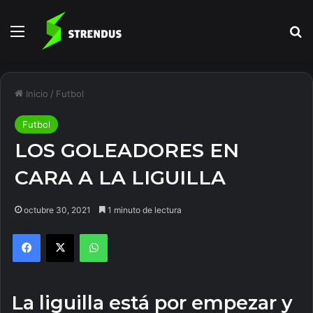
Menú
B
Inicio
/
Futbol
Futbol
LOS GOLEADORES EN
CARA A LA LIGUILLA
octubre 30, 2021
1 minuto de lectura
Facebook
X
WhatsApp
La liguilla está por empezar y