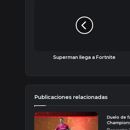
Superman
llega
a
Fortnite
Superman llega a Fortnite
Publicaciones relacionadas
Duelo de f
Champion
noviembre 