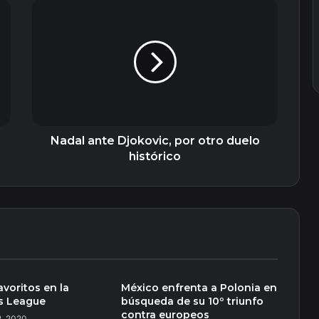
Nadal
ante
Djokovic,
por
otro
duelo
histórico
Nadal ante Djokovic, por otro duelo
histórico
avoritos en la
México enfrenta a Polonia en
s League
búsqueda de su 10º triunfo
contra europeos
2, 2020