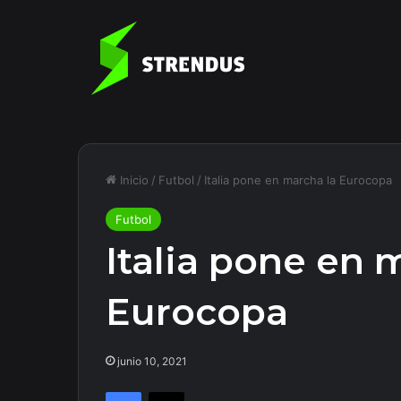
Inicio
/
Futbol
/
Italia pone en marcha la Eurocopa
Futbol
Italia pone en 
Eurocopa
junio 10, 2021
Facebook
X