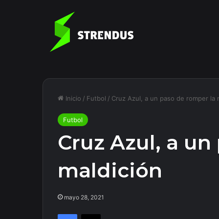
Inicio
/
Futbol
/
Cruz Azul, a un paso de romper la 
Futbol
Cruz Azul, a un
maldición
mayo 28, 2021
Facebook
X