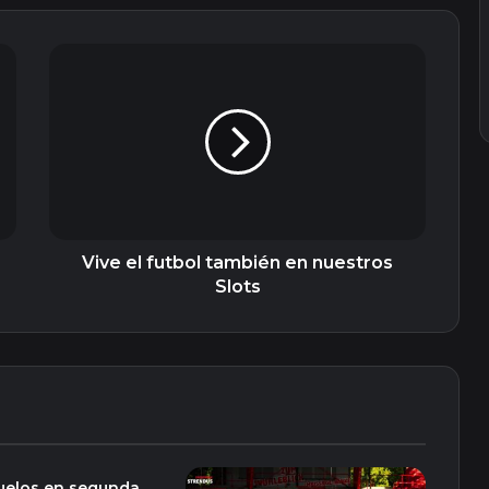
Vive
el
futbol
también
en
nuestros
Slots
Vive el futbol también en nuestros
Slots
uelos en segunda