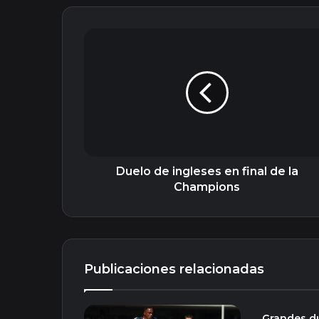
Duelo
de
ingleses
en
final
de
la
Champions
Duelo de ingleses en final de la
Champions
Publicaciones relacionadas
Grandes d