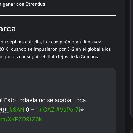
a ganar con Strendus
arca
e su séptima estrella, fue campeón por última vez
2018, cuando se impusieron por 3-2 en el global a los
o que es conseguir el título lejos de la Comarca.
na! Esto todavía no se acaba, toca
🇳🇬
#SAN
0 – 1
#CAZ
#VaPor7i
⭐️
.com/XKPZD9tZ6k